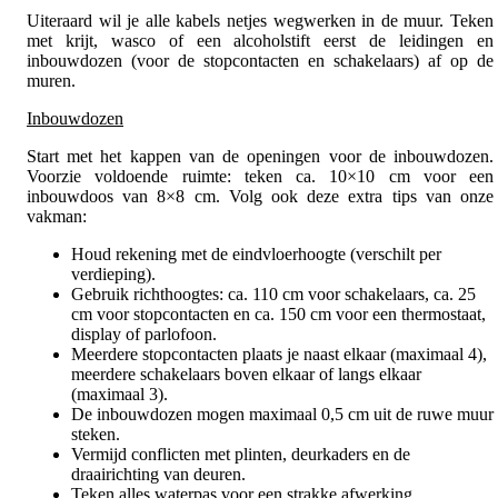
Uiteraard wil je alle kabels netjes wegwerken in de muur. Teken
met krijt, wasco of een alcoholstift eerst de leidingen en
inbouwdozen (voor de stopcontacten en schakelaars) af op de
muren.
Inbouwdozen
Start met het kappen van de openingen voor de inbouwdozen.
Voorzie voldoende ruimte: teken ca. 10×10 cm voor een
inbouwdoos van 8×8 cm. Volg ook deze extra tips van onze
vakman:
Houd rekening met de eindvloerhoogte (verschilt per
verdieping).
Gebruik richthoogtes: ca. 110 cm voor schakelaars, ca. 25
cm voor stopcontacten en ca. 150 cm voor een thermostaat,
display of parlofoon.
Meerdere stopcontacten plaats je naast elkaar (maximaal 4),
meerdere schakelaars boven elkaar of langs elkaar
(maximaal 3).
De inbouwdozen mogen maximaal 0,5 cm uit de ruwe muur
steken.
Vermijd conflicten met plinten, deurkaders en de
draairichting van deuren.
Teken alles waterpas voor een strakke afwerking.