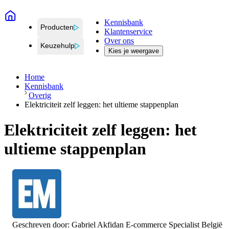
Kennisbank
Producten
Klantenservice
Over ons
Keuzehulp
Kies je weergave
Home
Kennisbank
Overig
Elektriciteit zelf leggen: het ultieme stappenplan
Elektriciteit zelf leggen: het
ultieme stappenplan
Geschreven door:
Gabriel Akfidan
E-commerce Specialist België