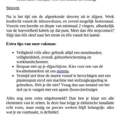
Sleuven
Nu is het tijd om de afgetekende sleuven uit te slijpen. Werk
loodrecht vanuit de inbouwdozen, en zoveel mogelijk horizontaal.
Voorzie een breedte en diepte van minimaal 2 vingers, afhankelijk
van de hoeveelheid kabels op dat punt. Meer dan één stopcontact?
Slijp dan één sleuf naar het eerste en één vanuit het laatste.
Extra tips van onze vakman:
Veiligheid vóór alles: gebruik altijd een mondmasker,
veiligheidsbril, overall, gehoorbescherming en
werkhandschoenen.
Bespaar niet op je slijpschijven. Kies voor een van de
kwaliteitsmerken uit ons
gamma
.
Vermijd stof door de muren vooraf te bevochtigen met een
plantenspuit en/of een machine met stofzuigkoppeling te
gebruiken. Heb je die niet? Vraag dan aan iemand om het
stof op te vangen met een aparte (bouw)stofzuiger.
Alles nog eens extra uitgeborsteld? Dan ben je klaar om alle
elementen vast te zetten. In deze fase krijgt je elektrische installatie
echt vorm, maar rustig en precies werken blijft belangrijk: alles
wat je nu vastmaakt, is definitief.