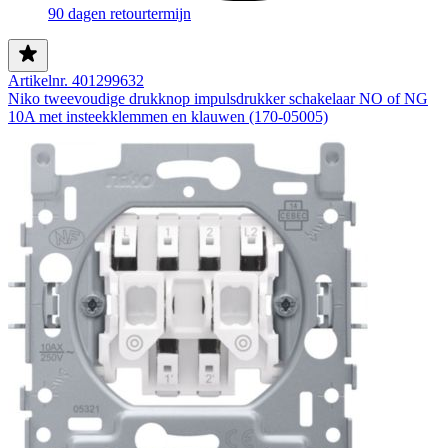
90 dagen retourtermijn
Artikelnr. 401299632
Niko tweevoudige drukknop impulsdrukker schakelaar NO of NG
10A met insteekklemmen en klauwen (170-05005)