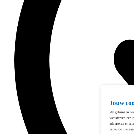
Jouw co
We gebruiken cook
websiteverkeer t
adverteren en ana
ze hebben verzam