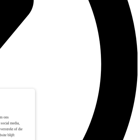
om ons
social media,
verstrekt of die
ite blijft