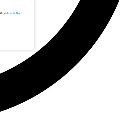
ees ons
privacy