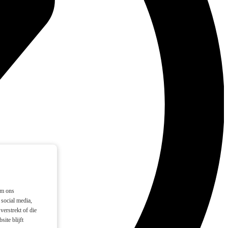
om ons
social media,
verstrekt of die
ite blijft