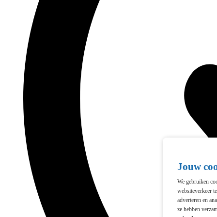
Jouw co
We gebruiken cook
websiteverkeer t
adverteren en ana
ze hebben verzam