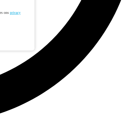
ees ons
privacy