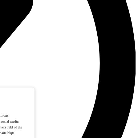
om ons
social media,
verstrekt of die
ite blijft