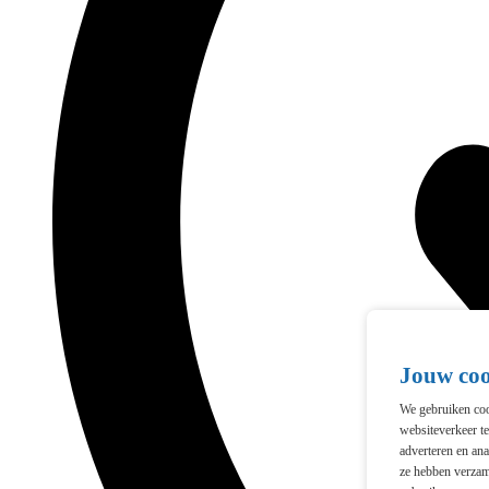
Jouw co
We gebruiken cook
websiteverkeer t
adverteren en ana
ze hebben verzam