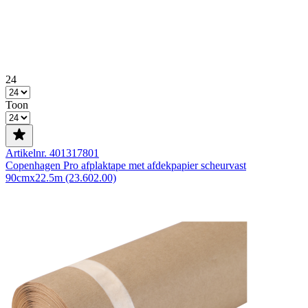
24
Toon
Artikelnr. 401317801
Copenhagen Pro afplaktape met afdekpapier scheurvast
90cmx22.5m (23.602.00)