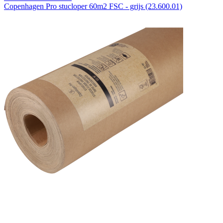
Copenhagen Pro stucloper 60m2 FSC - grijs (23.600.01)