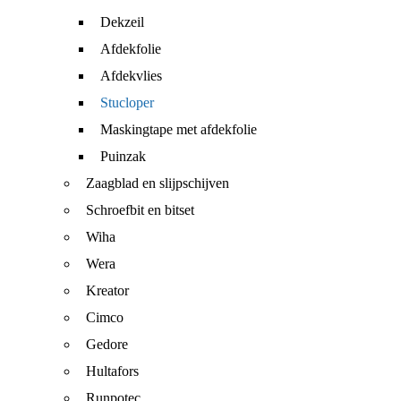
Dekzeil
Afdekfolie
Afdekvlies
Stucloper
Maskingtape met afdekfolie
Puinzak
Zaagblad en slijpschijven
Schroefbit en bitset
Wiha
Wera
Kreator
Cimco
Gedore
Hultafors
Runpotec