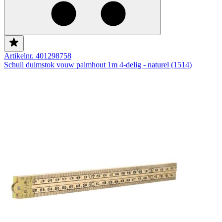
Artikelnr. 401298758
Schuil duimstok vouw palmhout 1m 4-delig - naturel (1514)