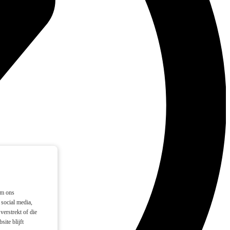
om ons
social media,
verstrekt of die
ite blijft