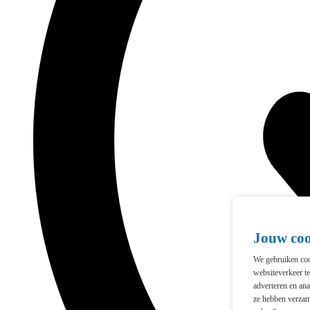
Jouw co
We gebruiken cook
websiteverkeer t
adverteren en ana
ze hebben verzam