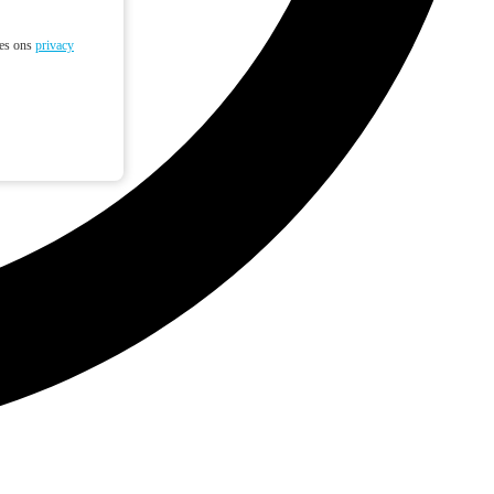
ees ons
privacy