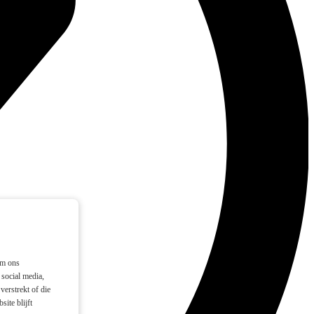
om ons
social media,
verstrekt of die
ite blijft