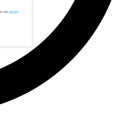
ees ons
privacy