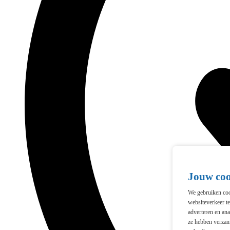
Jouw co
We gebruiken cook
websiteverkeer t
adverteren en ana
ze hebben verzam