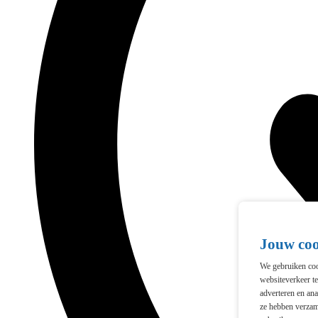
Jouw co
We gebruiken cook
websiteverkeer t
adverteren en ana
ze hebben verzam