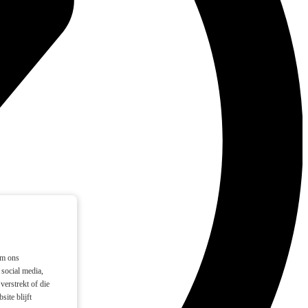
om ons
social media,
verstrekt of die
ite blijft