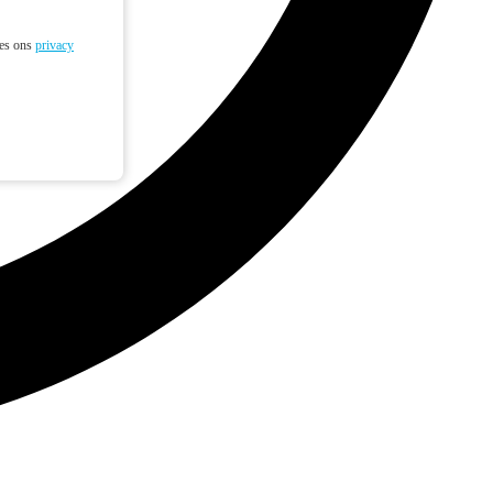
ees ons
privacy