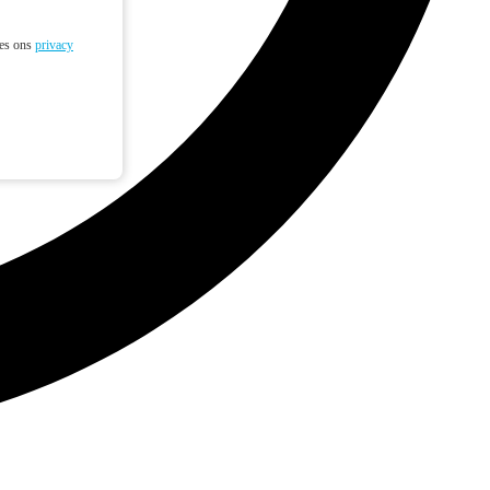
ees ons
privacy