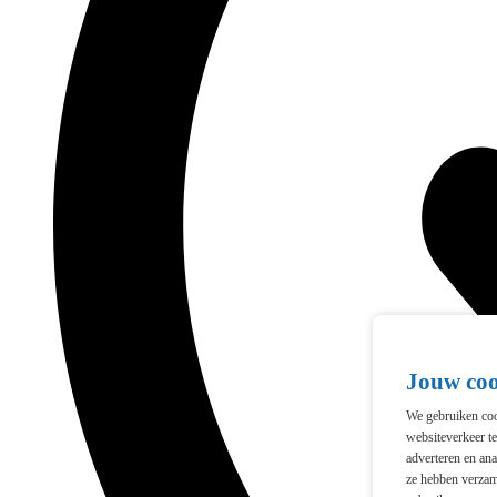
Jouw co
We gebruiken cook
websiteverkeer t
adverteren en ana
ze hebben verzam