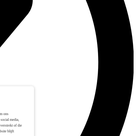
om ons
social media,
verstrekt of die
ite blijft