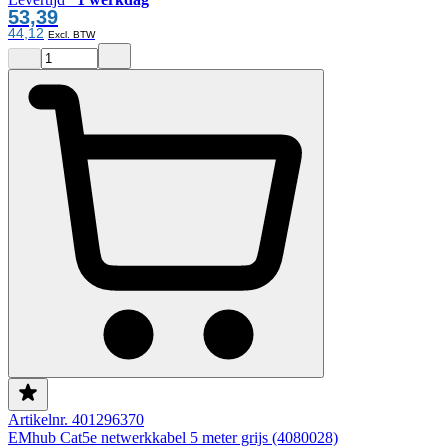
53,39
44,12
Artikelnr. 401296370
EMhub Cat5e netwerkkabel 5 meter grijs (4080028)