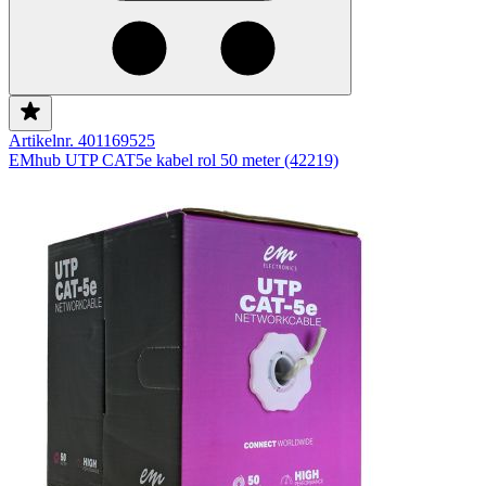
Artikelnr. 401169525
EMhub UTP CAT5e kabel rol 50 meter (42219)