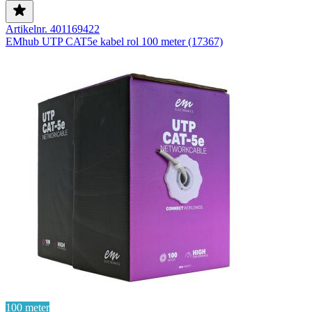
Artikelnr. 401169422
EMhub UTP CAT5e kabel rol 100 meter (17367)
100 meter