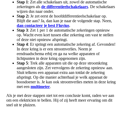
Stap 1
: Zet alle schakelaars uit, zowel de automatische
zekeringen als
de differentieelschakelaars
. De schakelaars
wijzen dus naar onder.
Stap 2:
Je zet eerst de hoofddifferentieelschakelaar op.
Blijft die aan? Ja, dan kan je naar de volgende stap. Neen,
dan contacteer je best Fluvius
.
Stap 3
: Zet 1 per 1 de automatische zekeringen opnieuw
op. Wacht even kort tussen elke zekering om vast te stellen
of deze niet opnieuw afspringt.
Stap 4
: Er springt een automatische zekering af. Gevonden!
In deze kring is er een stroomverlies. Neem je
eendraadschema erbij en ga na welke apparaten of
lichtpunten in deze kring opgenomen zijn.
Stap 5
: Trek alle apparaten uit die op deze stroomkring
aangesloten zijn. Zet vervolgens de zekering opnieuw aan.
Sluit telkens een apparaat extra aan totdat de zekering
afspringt. Op die manier achterhaal je welk apparaat de
boosdoener is. Je kan ook stroomverlies meten in deze kring
met een
multimeter
.
Als je met deze stappen niet tot een conclusie komt, raden we aan
om een elektricien te bellen. Hij of zij heeft meer ervaring om dit
snel uit te pluizen.