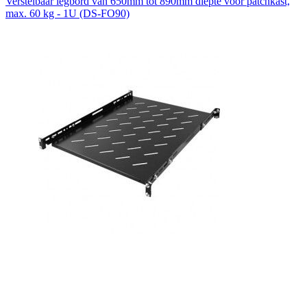
Verstelbaar legbord van 650mm tot 890mm diepte voor patchkast,
max. 60 kg - 1U (DS-FO90)