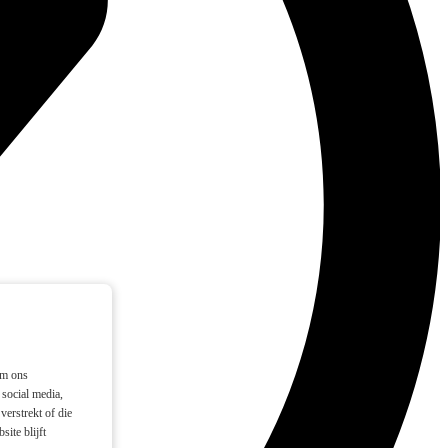
om ons
social media,
verstrekt of die
ite blijft