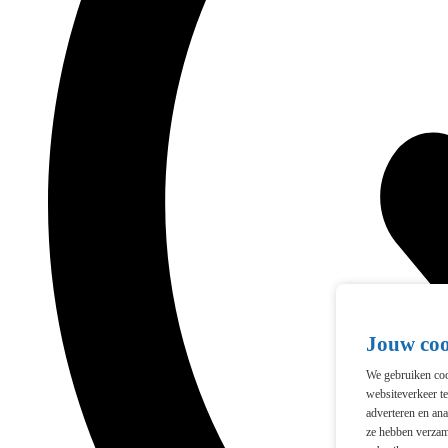
Jouw co
We gebruiken cook
websiteverkeer t
adverteren en ana
ze hebben verzam