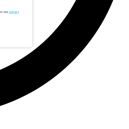
ees ons
privacy