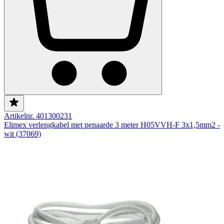
Artikelnr. 401300231
Elimex verlengkabel met penaarde 3 meter H05VVH-F 3x1,5mm2 -
wit (37069)