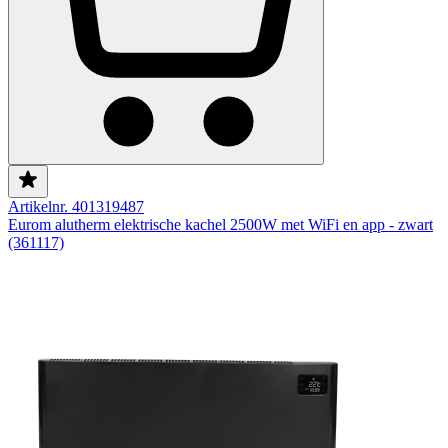
Artikelnr. 401319487
Eurom alutherm elektrische kachel 2500W met WiFi en app - zwart
(361117)