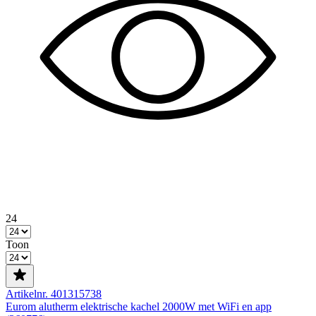
24
Toon
Artikelnr. 401315738
Eurom alutherm elektrische kachel 2000W met WiFi en app