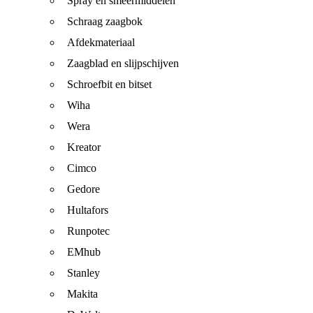
Spray en smeermiddelen
Schraag zaagbok
Afdekmateriaal
Zaagblad en slijpschijven
Schroefbit en bitset
Wiha
Wera
Kreator
Cimco
Gedore
Hultafors
Runpotec
EMhub
Stanley
Makita