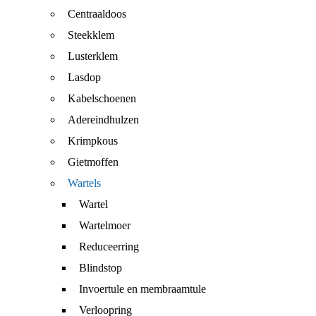
Centraaldoos
Steekklem
Lusterklem
Lasdop
Kabelschoenen
Adereindhulzen
Krimpkous
Gietmoffen
Wartels
Wartel
Wartelmoer
Reduceerring
Blindstop
Invoertule en membraamtule
Verloopring