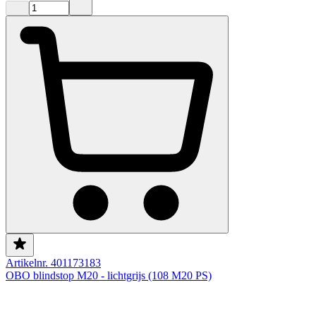
Artikelnr. 401173183
OBO blindstop M20 - lichtgrijs (108 M20 PS)