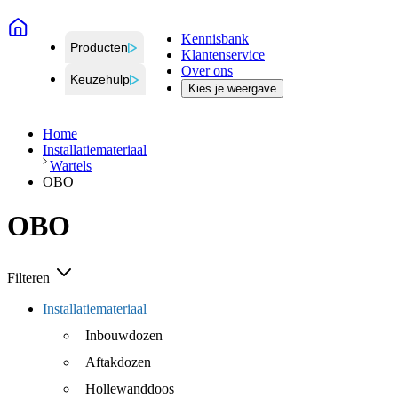
Kennisbank
Producten
Klantenservice
Over ons
Keuzehulp
Kies je weergave
Home
Installatiemateriaal
Wartels
OBO
OBO
Filteren
Installatiemateriaal
Inbouwdozen
Aftakdozen
Hollewanddoos