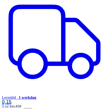
Levertijd
1 werkdag
0,15
0,12