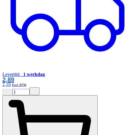
Levertijd
1 werkdag
2,89
2,39