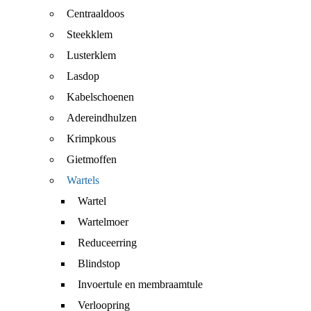
Centraaldoos
Steekklem
Lusterklem
Lasdop
Kabelschoenen
Adereindhulzen
Krimpkous
Gietmoffen
Wartels
Wartel
Wartelmoer
Reduceerring
Blindstop
Invoertule en membraamtule
Verloopring