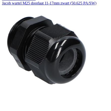
Jacob wartel M25 doorlaat 11-17mm zwart (50.625 PA/SW)