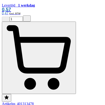
Levertijd
1 werkdag
0,57
0,47
Artikelnr. 401313478