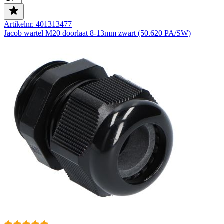
Artikelnr. 401313477
Jacob wartel M20 doorlaat 8-13mm zwart (50.620 PA/SW)