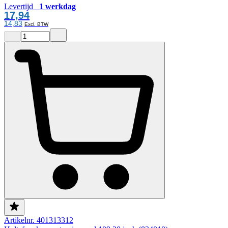
Levertijd
1 werkdag
17,94
14,83
Artikelnr. 401313312