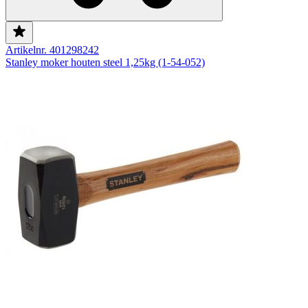
Artikelnr. 401298242
Stanley moker houten steel 1,25kg (1-54-052)