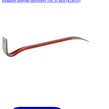
Hultafors koevoet universeel 109 20 inch (824010)