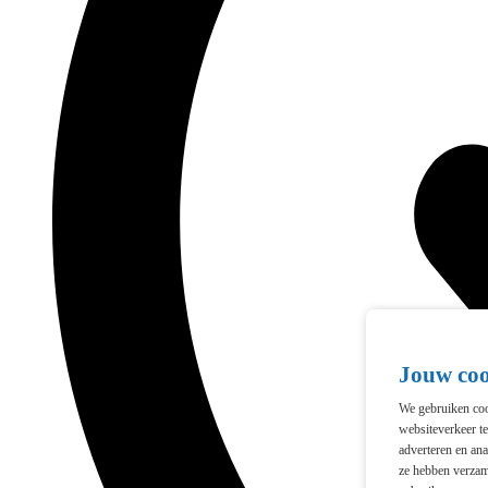
Jouw co
We gebruiken cook
websiteverkeer t
adverteren en ana
ze hebben verzam