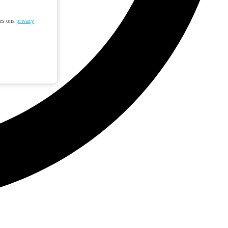
ees ons
privacy