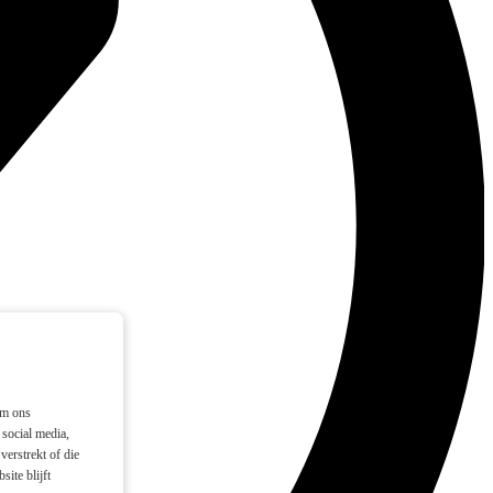
om ons
social media,
verstrekt of die
ite blijft