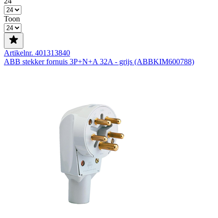
24
Toon
Artikelnr. 401313840
ABB stekker fornuis 3P+N+A 32A - grijs (ABBKIM600788)