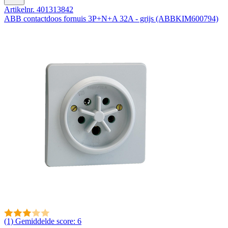
Artikelnr. 401313842
ABB contactdoos fornuis 3P+N+A 32A - grijs (ABBKIM600794)
(1)
Gemiddelde score: 6