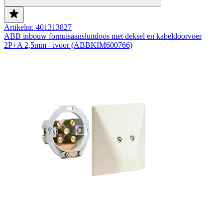
Artikelnr. 401313827
ABB inbouw fornuisaansluitdoos met deksel en kabeldoorvoer
2P+A 2,5mm - ivoor (ABBKIM600766)