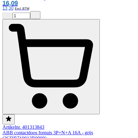
16,09
13,30
Artikelnr. 401313843
ABB contactdoos fornuis 3P+N+A 16A - grijs