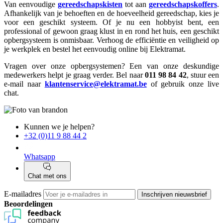
Van eenvoudige
gereedschapskisten
tot aan
gereedschapskoffers
.
Afhankelijk van je behoeften en de hoeveelheid gereedschap, kies je
voor een geschikt systeem. Of je nu een hobbyist bent, een
professional of gewoon graag klust in en rond het huis, een geschikt
opbergsysteem is onmisbaar. Verhoog de efficiëntie en veiligheid op
je werkplek en bestel het eenvoudig online bij Elektramat.
Vragen over onze opbergsystemen? Een van onze deskundige
medewerkers helpt je graag verder. Bel naar
011 98 84 42
, stuur een
e-mail naar
klantenservice@elektramat.be
of gebruik onze live
chat.
Kunnen we je helpen?
+32 (0)11 9 88 44 2
Whatsapp
Chat met ons
E-mailadres
Inschrijven nieuwsbrief
Beoordelingen