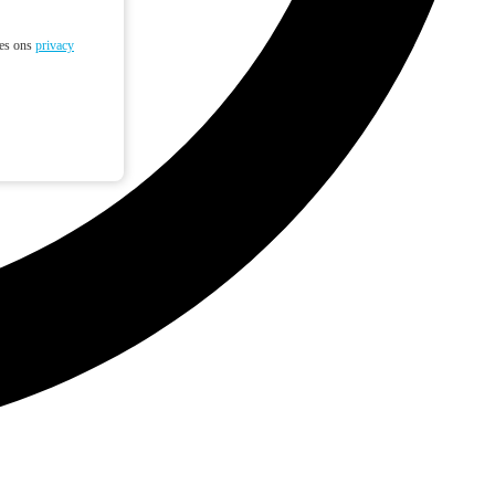
ees ons
privacy