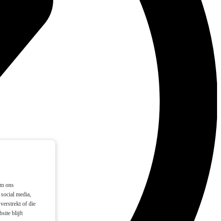
om ons
social media,
verstrekt of die
ite blijft