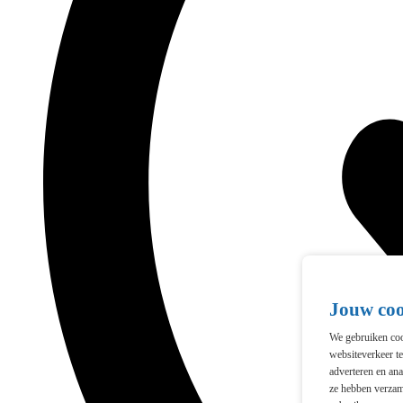
Jouw co
We gebruiken cook
websiteverkeer t
adverteren en ana
ze hebben verzam