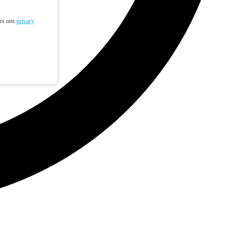
ees ons
privacy