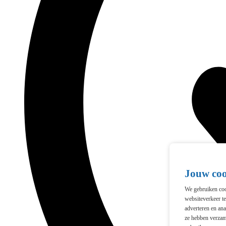
Jouw co
We gebruiken cook
websiteverkeer t
adverteren en ana
ze hebben verzam