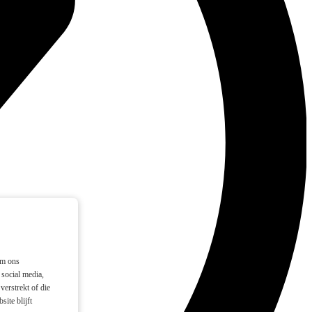
om ons
social media,
verstrekt of die
ite blijft