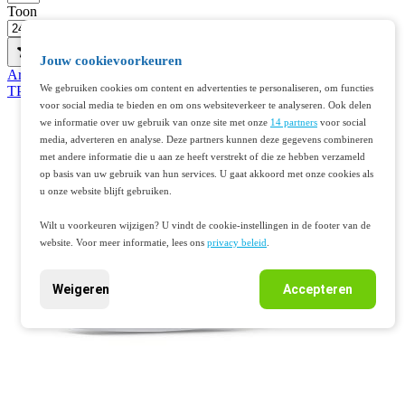
Toon
Jouw cookievoorkeuren
Artikelnr. 401316664
We gebruiken cookies om content en advertenties te personaliseren, om functies
TP-LINK KE100 Kasa smart thermostatische radiatorkraan
voor social media te bieden en om ons websiteverkeer te analyseren. Ook delen
we informatie over uw gebruik van onze site met onze
14 partners
voor social
media, adverteren en analyse. Deze partners kunnen deze gegevens combineren
met andere informatie die u aan ze heeft verstrekt of die ze hebben verzameld
op basis van uw gebruik van hun services. U gaat akkoord met onze cookies als
u onze website blijft gebruiken.
Wilt u voorkeuren wijzigen? U vindt de cookie-instellingen in de footer van de
website. Voor meer informatie, lees ons
privacy beleid
.
Weigeren
Accepteren