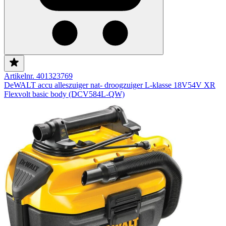
Artikelnr. 401323769
DeWALT accu alleszuiger nat- droogzuiger L-klasse 18V54V XR
Flexvolt basic body (DCV584L-QW)