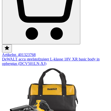
Artikelnr. 401323768
DeWALT accu steelstofzuiger L-klasse 18V XR basic body in
opbergtas (DCV501LN-XJ)