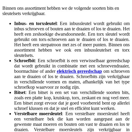
Binnen ons assortiment hebben we de volgende soorten bits en
sleutelsets verkrijgbaar.
Inbus- en torxsleutel
: Een inbussleutel wordt gebruikt om
inbus schroeven of bouten aan te draaien of los te draaien. Het
heeft een zeshoekige dwarsdoorsnede. Een torx sleutel wordt
gebruikt om torx-schroeven aan te draaien of los te draaien.
Het heeft een sterpatroon met zes of meer punten. Binnen ons
assortiment hebben we ook een inbussleutelset en torx
sleutelsets.
Schroefbit
: Een schroefbit is een verwisselbaar gereedschap
dat wordt gebruikt in combinatie met een schroevendraaier,
boormachine of ander
elektrisch gereedschap
om schroeven
aan te draaien of los te draaien. Schroefbits zijn verkrijgbaar
in verschillende vormen en maten, afhankelijk van het type
schroefkop waarvoor ze nodig zijn.
Bitset
: Een bitset is een set van verschillende soorten bits,
zoals een platte kop, kruiskop, torx, zeskant en nog veel meer.
Een bitset zorgt ervoor dat je goed voorbereid bent op allerlei
schroef klussen en dat je snel en efficiënt kunt werken.
Verstelbare moersleutel
: Een verstelbare moersleutel heeft
een verstelbare bek die kan worden aangepast aan de
gewenste maat moeren en bouten om vast te draaien en los te
draaien. Verstelbare moersleutels zijn verkrijgbaar in