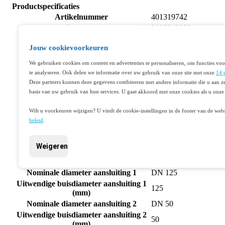
Productspecificaties
Artikelnummer
401319742
Fabrikantnummer
3102212059
EAN code
08712148012204
Jouw cookievoorkeuren
Merk
Wavin
Fitting met 3
We gebruiken cookies om content en advertenties te personaliseren, om functies voo
Productgroep
aansluitingen
te analyseren. Ook delen we informatie over uw gebruik van onze site met onze
14 
Wadal PVC
Deze partners kunnen deze gegevens combineren met andere informatie die u aan ze
Serie/Programma
hulpstukken
basis van uw gebruik van hun services. U gaat akkoord met onze cookies als u onze 
Polyvinylchloride
Materiaal aansluiting 1
(PVC)
Wilt u voorkeuren wijzigen? U vindt de cookie-instellingen in de footer van de webs
Polyvinylchloride
beleid
.
Materiaal aansluiting 2
(PVC)
Polyvinylchloride
Materiaal aansluiting 3
Weigeren
(PVC)
Uitvoering
T-stuk
Nominale diameter aansluiting 1
DN 125
Uitwendige buisdiameter aansluiting 1
125
(mm)
Nominale diameter aansluiting 2
DN 50
Uitwendige buisdiameter aansluiting 2
50
(mm)