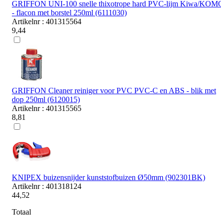
GRIFFON UNI-100 snelle thixotrope hard PVC-lijm Kiwa/KOM
- flacon met borstel 250ml (6111030)
Artikelnr : 401315564
9,44
GRIFFON Cleaner reiniger voor PVC PVC-C en ABS - blik met
dop 250ml (6120015)
Artikelnr : 401315565
8,81
KNIPEX buizensnijder kunststofbuizen Ø50mm (902301BK)
Artikelnr : 401318124
44,52
Totaal