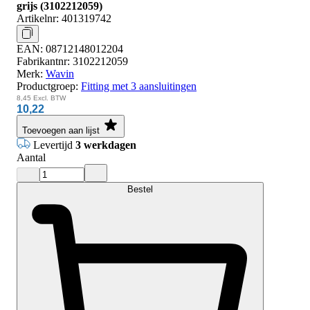
grijs (3102212059)
Artikelnr:
401319742
EAN:
08712148012204
Fabrikantnr:
3102212059
Merk:
Wavin
Productgroep:
Fitting met 3 aansluitingen
8,45
Excl. BTW
10,22
Toevoegen aan lijst
Levertijd
3 werkdagen
Aantal
Bestel