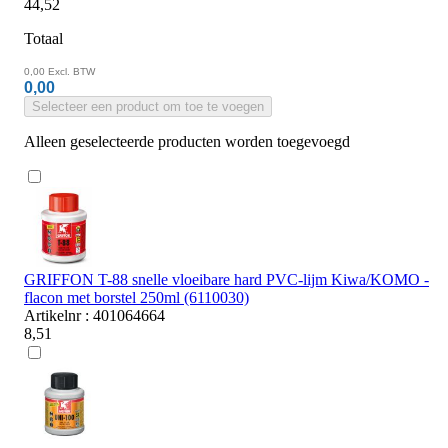
44,52
Totaal
0,00
Excl. BTW
0,00
Selecteer een product om toe te voegen
Alleen geselecteerde producten worden toegevoegd
GRIFFON T-88 snelle vloeibare hard PVC-lijm Kiwa/KOMO -
flacon met borstel 250ml (6110030)
Artikelnr : 401064664
8,51