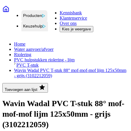
Kennisbank
Producten
Klantenservice
Over ons
Keuzehulp
Kies je weergave
Home
Water aanvoer/afvoer
Riolering
PVC hulpstukken riolering - lijm
PVC T-stuk
Wavin Wadal PVC T-stuk 88° mof-mof-mof lijm 125x50mm
- grijs (3102212059)
Toevoegen aan lijst
Wavin Wadal PVC T-stuk 88° mof-
mof-mof lijm 125x50mm - grijs
(3102212059)