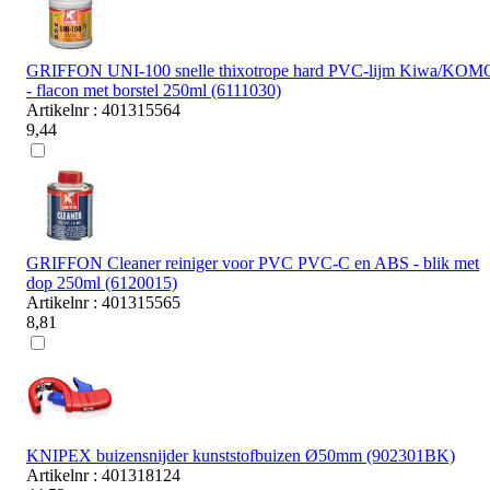
GRIFFON UNI-100 snelle thixotrope hard PVC-lijm Kiwa/KOM
- flacon met borstel 250ml (6111030)
Artikelnr : 401315564
9,44
GRIFFON Cleaner reiniger voor PVC PVC-C en ABS - blik met
dop 250ml (6120015)
Artikelnr : 401315565
8,81
KNIPEX buizensnijder kunststofbuizen Ø50mm (902301BK)
Artikelnr : 401318124