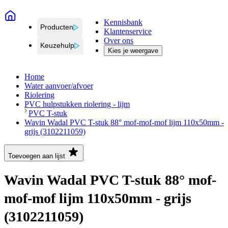
Kennisbank
Producten
Klantenservice
Over ons
Keuzehulp
Kies je weergave
Home
Water aanvoer/afvoer
Riolering
PVC hulpstukken riolering - lijm
PVC T-stuk
Wavin Wadal PVC T-stuk 88° mof-mof-mof lijm 110x50mm -
grijs (3102211059)
Toevoegen aan lijst
Wavin Wadal PVC T-stuk 88° mof-
mof-mof lijm 110x50mm - grijs
(3102211059)