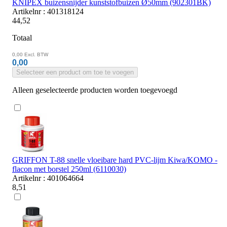
KNIPEX buizensnijder kunststofbuizen Ø50mm (902301BK)
Artikelnr : 401318124
44,52
Totaal
0,00
Excl. BTW
0,00
Selecteer een product om toe te voegen
Alleen geselecteerde producten worden toegevoegd
GRIFFON T-88 snelle vloeibare hard PVC-lijm Kiwa/KOMO -
flacon met borstel 250ml (6110030)
Artikelnr : 401064664
8,51