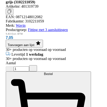
grijs (3102211059)
Artikelnr:
401319739
EAN:
08712148012082
Fabrikantnr:
3102211059
Merk:
Wavin
Productgroep:
Fitting met 3 aansluitingen
5,83
Excl. BTW
7,05
Toevoegen aan lijst
30+
producten op voorraad
op voorraad
Levertijd
1 werkdag
30+
producten op voorraad
op voorraad
Aantal
Bestel