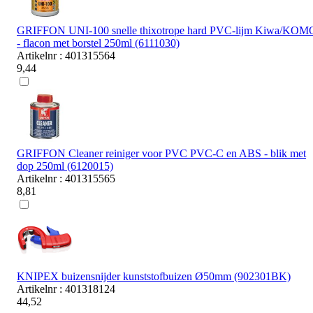
GRIFFON UNI-100 snelle thixotrope hard PVC-lijm Kiwa/KOM
- flacon met borstel 250ml (6111030)
Artikelnr : 401315564
9,44
GRIFFON Cleaner reiniger voor PVC PVC-C en ABS - blik met
dop 250ml (6120015)
Artikelnr : 401315565
8,81
KNIPEX buizensnijder kunststofbuizen Ø50mm (902301BK)
Artikelnr : 401318124
44,52