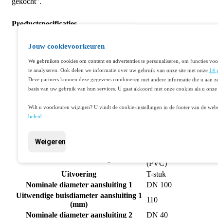
gekocht".
Productspecificaties
Artikelnummer
401319739
Fabrikantnummer
3102211059
Jouw cookievoorkeuren
EAN code
08712148012082
We gebruiken cookies om content en advertenties te personaliseren, om functies voo
Merk
Wavin
te analyseren. Ook delen we informatie over uw gebruik van onze site met onze
14 
Fitting met 3
Deze partners kunnen deze gegevens combineren met andere informatie die u aan ze
Productgroep
aansluitingen
basis van uw gebruik van hun services. U gaat akkoord met onze cookies als u onze 
Wadal PVC
Serie/Programma
hulpstukken
Wilt u voorkeuren wijzigen? U vindt de cookie-instellingen in de footer van de webs
Polyvinylchloride
beleid
.
Materiaal aansluiting 1
(PVC)
Polyvinylchloride
Materiaal aansluiting 2
Weigeren
(PVC)
Polyvinylchloride
Materiaal aansluiting 3
(PVC)
Uitvoering
T-stuk
Nominale diameter aansluiting 1
DN 100
Uitwendige buisdiameter aansluiting 1
110
(mm)
Nominale diameter aansluiting 2
DN 40