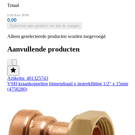
Totaal
0,00
Excl. BTW
0,00
Selecteer een product om toe te voegen
Alleen geselecteerde producten worden toegevoegd
Aanvullende producten
Artikelnr. 401325743
VSH kraankoppeling binnendraad x insteekfitting 1/2" x 15mm
(4758280)