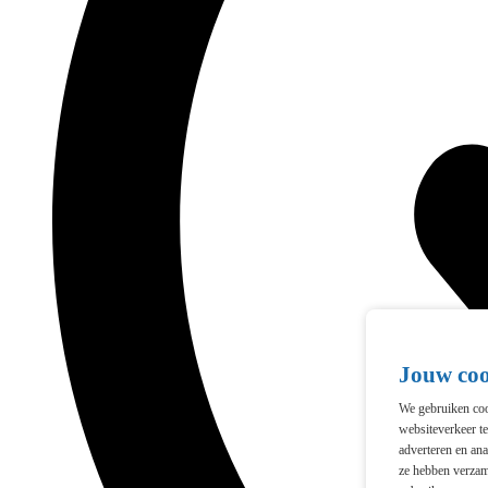
Jouw co
We gebruiken cook
websiteverkeer t
adverteren en ana
ze hebben verzam