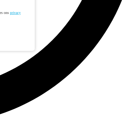
ees ons
privacy