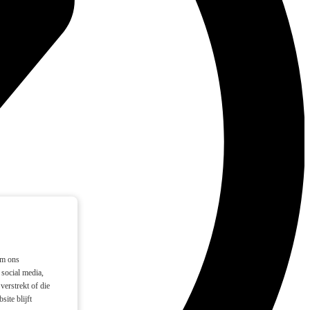
om ons
social media,
verstrekt of die
ite blijft