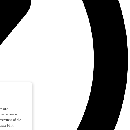
om ons
social media,
verstrekt of die
ite blijft