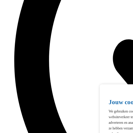
Jouw co
We gebruiken cook
websiteverkeer t
adverteren en ana
ze hebben verzam