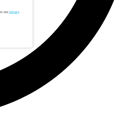
ees ons
privacy