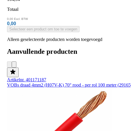
Totaal
0,00
Excl. BTW
0,00
Selecteer een product om toe te voegen
Alleen geselecteerde producten worden toegevoegd
Aanvullende producten
Artikelnr. 401171187
VOBs draad 4mm2 (H07V-K) 70° rood - per rol 100 meter (29165