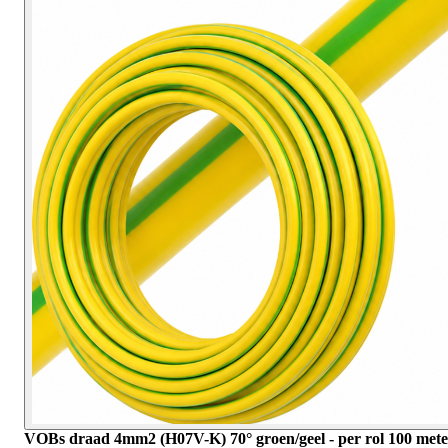
VOBs draad 4mm2 (H07V-K) 70° groen/geel - per rol 100 mete