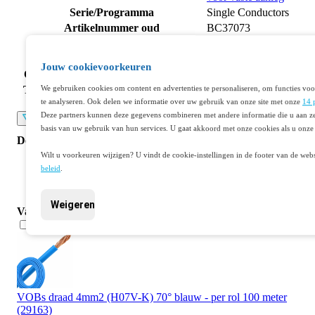
Serie/Programma
Single Conductors
Artikelnummer oud
BC37073
Nom. geleiderdoorsnede (mm²)
4
Aderkleur
Groen/geel
Jouw cookievoorkeuren
Oliebestendig volgens IEC 60811-404
Nee
Toegelaten buitentemperatuur kabel,
We gebruiken cookies om content en advertenties te personaliseren, om functies voo
-30/80
flexibele montage (°C/°C)
te analyseren. Ook delen we informatie over uw gebruik van onze site met onze
14 
Deze partners kunnen deze gegevens combineren met andere informatie die u aan ze
Lees meer
basis van uw gebruik van hun services. U gaat akkoord met onze cookies als u onze 
Documenten
Wilt u voorkeuren wijzigen? U vindt de cookie-instellingen in de footer van de webs
beleid
.
Datasheet 401171321
Weigeren
Vaak samen gekocht
VOBs draad 4mm2 (H07V-K) 70° blauw - per rol 100 meter
(29163)