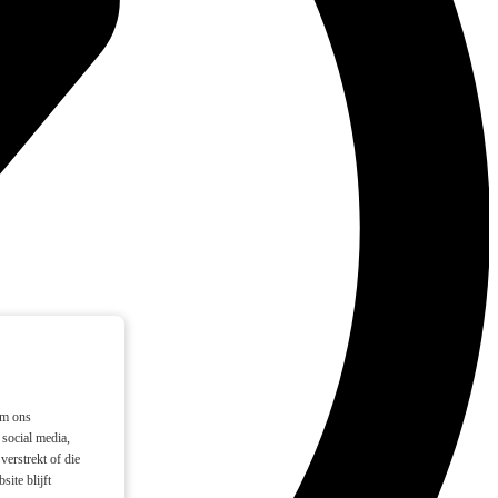
om ons
social media,
verstrekt of die
ite blijft