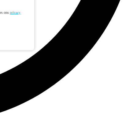
ees ons
privacy