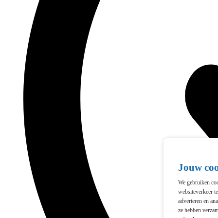
Jouw co
We gebruiken cook
websiteverkeer t
adverteren en ana
ze hebben verzam