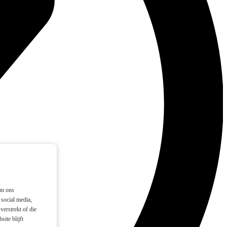
om ons
social media,
verstrekt of die
ite blijft