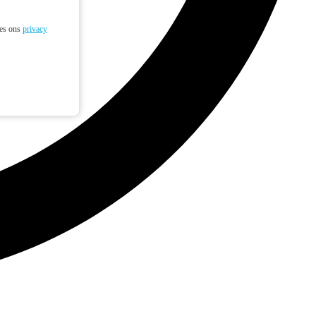
ees ons
privacy