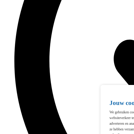
Jouw co
We gebruiken cook
websiteverkeer t
adverteren en ana
ze hebben verzam