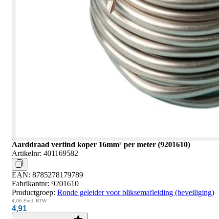
Aarddraad vertind koper 16mm² per meter (9201610)
Artikelnr:
401169582
EAN:
8785278179789
Fabrikantnr:
9201610
Productgroep:
Ronde geleider voor bliksemafleiding (beveiliging)
4,06
Excl. BTW
4,91