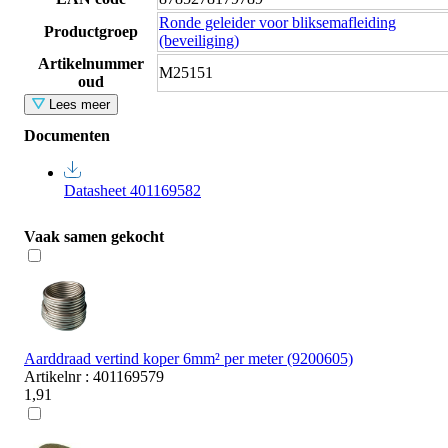
Ronde geleider voor bliksemafleiding
Productgroep
(beveiliging)
Artikelnummer
M25151
oud
Lees meer
Documenten
Datasheet 401169582
Vaak samen gekocht
Aarddraad vertind koper 6mm² per meter (9200605)
Artikelnr : 401169579
1,91