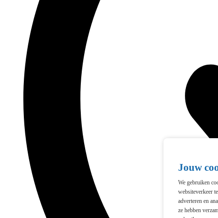
Jouw co
We gebruiken cook
websiteverkeer t
adverteren en ana
ze hebben verzam