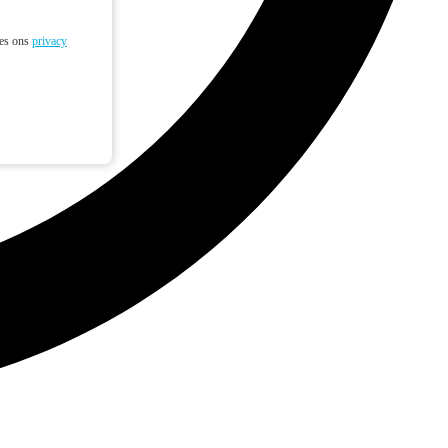
ees ons
privacy