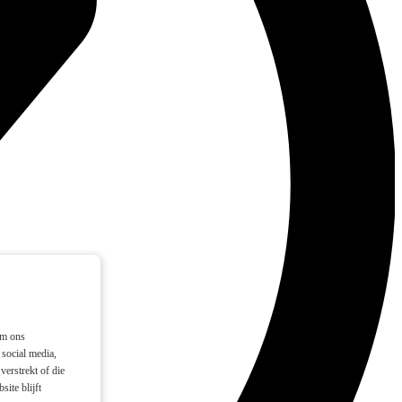
om ons
social media,
verstrekt of die
ite blijft