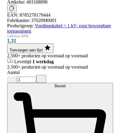
Artikelnr:
401168898
EAN:
8785278179444
Fabrikantnr:
37020M0001
Productgroep:
Voedingskabel < 1 kV, voor beweegbare
toepassingen
1,08
Excl. BTW
1,31
Toevoegen aan lijst
2.500+
producten op voorraad
op voorraad
Levertijd
1 werkdag
2.500+
producten op voorraad
op voorraad
Aantal
Bestel