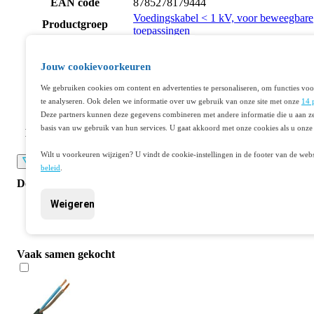
EAN code
8785278179444
Voedingskabel < 1 kV, voor beweegbare
Productgroep
toepassingen
Artikelnummer oud
N117132
Mantelkleur
Zwart
Jouw cookievoorkeuren
Nom.
geleiderdoorsnede
1.50
We gebruiken cookies om content en advertenties te personaliseren, om functies voo
(mm²)
te analyseren. Ook delen we informatie over uw gebruik van onze site met onze
14 
Deze partners kunnen deze gegevens combineren met andere informatie die u aan ze
Aantal aders
2
basis van uw gebruik van hun services. U gaat akkoord met onze cookies als u onze 
Buitendiameter circa
9
(mm)
Wilt u voorkeuren wijzigen? U vindt de cookie-instellingen in de footer van de webs
Lees meer
beleid
.
Documenten
Weigeren
Datasheet 401168898
Vaak samen gekocht