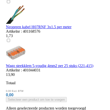
Neopreen kabel H07RNF 3x1.5 per meter
Artikelnr : 401168576
1,73
Wago steekklem 5-voudig 4mm2 per 25 stuks (221-415)
Artikelnr : 401044031
13,90
Totaal
0,00
Excl. BTW
0,00
Selecteer een product om toe te voegen
Alleen geselecteerde producten worden toegevoegd