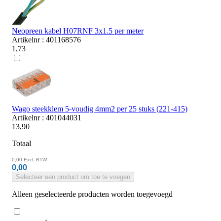
Neopreen kabel H07RNF 3x1.5 per meter
Artikelnr : 401168576
1,73
Wago steekklem 5-voudig 4mm2 per 25 stuks (221-415)
Artikelnr : 401044031
13,90
Totaal
0,00
Excl. BTW
0,00
Selecteer een product om toe te voegen
Alleen geselecteerde producten worden toegevoegd