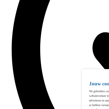
Jouw co
We gebruiken cook
websiteverkeer t
adverteren en ana
ze hebben verzam