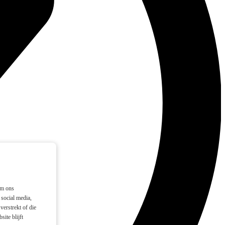
om ons
social media,
verstrekt of die
ite blijft