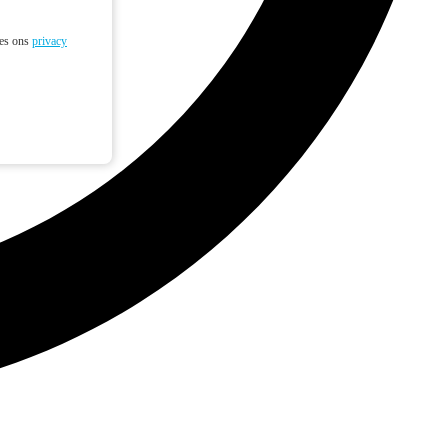
ees ons
privacy