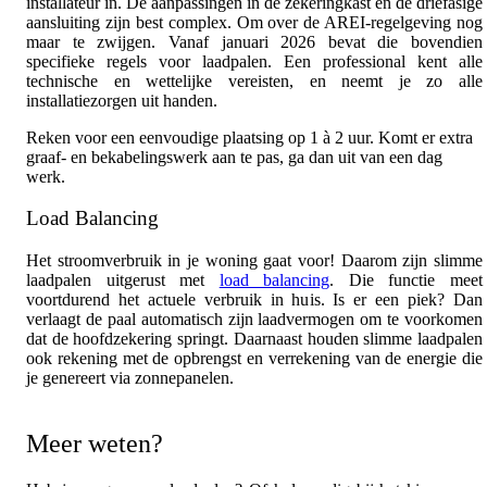
installateur in. De aanpassingen in de zekeringkast en de driefasige
aansluiting zijn best complex. Om over de AREI-regelgeving nog
maar te zwijgen. Vanaf januari 2026 bevat die bovendien
specifieke regels voor laadpalen. Een professional kent alle
technische en wettelijke vereisten, en neemt je zo alle
installatiezorgen uit handen.
Reken voor een eenvoudige plaatsing op 1 à 2 uur. Komt er extra
graaf- en bekabelingswerk aan te pas, ga dan uit van een dag
werk.
Load Balancing
Het stroomverbruik in je woning gaat voor! Daarom zijn slimme
laadpalen uitgerust met
load balancing
. Die functie meet
voortdurend het actuele verbruik in huis. Is er een piek? Dan
verlaagt de paal automatisch zijn laadvermogen om te voorkomen
dat de hoofdzekering springt. Daarnaast houden slimme laadpalen
ook rekening met de opbrengst en verrekening van de energie die
je genereert via zonnepanelen.
Meer weten?