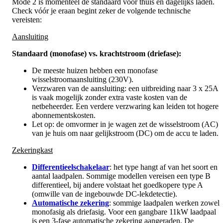
Mode 2 is momenteel de standaard voor thuis en dagelijks laden.
Check vóór je eraan begint zeker de volgende technische
vereisten:
Aansluiting
Standaard (monofase) vs. krachtstroom (driefase):
De meeste huizen hebben een monofase
wisselstroomaansluiting (230V).
Verzwaren van de aansluiting: een uitbreiding naar 3 x 25A
is vaak mogelijk zonder extra vaste kosten van de
netbeheerder. Een verdere verzwaring kan leiden tot hogere
abonnementskosten.
Let op: de omvormer in je wagen zet de wisselstroom (AC)
van je huis om naar gelijkstroom (DC) om de accu te laden.
Zekeringkast
Differentieelschakelaar
: het type hangt af van het soort en
aantal laadpalen. Sommige modellen vereisen een type B
differentieel, bij andere volstaat het goedkopere type A
(omwille van de ingebouwde DC-lekdetectie).
Automatische zekering
: sommige laadpalen werken zowel
monofasig als driefasig. Voor een gangbare 11kW laadpaal
is een 3-fase automatische zekering aangeraden. De