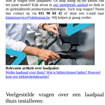
Heb je vragen over laadpalen? Of hulp nodig bij het kiezen van
het juiste model? Kijk alvast in
ons uitgebreide aanbod
en duik in
de gedetailleerde productomschrijvingen. Toch nog vragen? Neem
dan contact op via
011 98 84 42
of stuur een e-mail naar
klantenservice@elektramat.be
. Wij helpen je graag verder.
Relevante artikels over laadpalen:
Welke laadpaal voor thuis?
Wat is bidirectioneel laden?
Hoeveel
kost een elektriciteitskeuring?
Veelgestelde vragen over een laadpaal
thuis installeren: