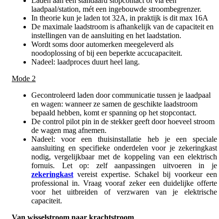
Laden aan een standaard stopcontact of via een
laadpaal/station, mét een ingebouwde stroombegrenzer.
In theorie kun je laden tot 32A, in praktijk is dit max 16A
De maximale laadstroom is afhankelijk van de capaciteit en
instellingen van de aansluiting en het laadstation.
Wordt soms door automerken meegeleverd als
noodoplossing of bij een beperkte accucapaciteit.
Nadeel: laadproces duurt heel lang.
Mode 2
Gecontroleerd laden door communicatie tussen je laadpaal
en wagen: wanneer ze samen de geschikte laadstroom
bepaald hebben, komt er spanning op het stopcontact.
De control pilot pin in de stekker geeft door hoeveel stroom
de wagen mag afnemen.
Nadeel
: voor een thuisinstallatie heb je een speciale
aansluiting en specifieke onderdelen voor je zekeringkast
nodig, vergelijkbaar met de koppeling van een elektrisch
fornuis. Let op: zelf aanpassingen uitvoeren in je
zekeringkast
vereist expertise. Schakel bij voorkeur een
professional in. Vraag vooraf zeker een duidelijke offerte
voor het uitbreiden of verzwaren van je elektrische
capaciteit.
Van wisselstroom naar krachtstroom