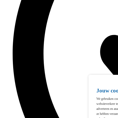
Jouw co
We gebruiken cook
websiteverkeer t
adverteren en ana
ze hebben verzam