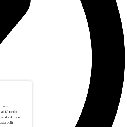
om ons
social media,
verstrekt of die
ite blijft