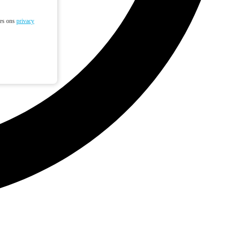
ees ons
privacy