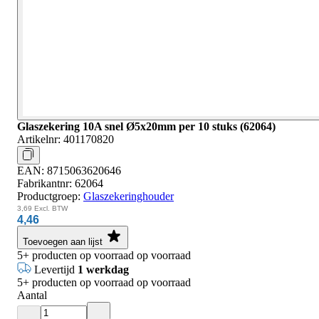
Glaszekering 10A snel Ø5x20mm per 10 stuks (62064)
Artikelnr:
401170820
EAN:
8715063620646
Fabrikantnr:
62064
Productgroep:
Glaszekeringhouder
3,69
Excl. BTW
4,46
Toevoegen aan lijst
5+
producten op voorraad
op voorraad
Levertijd
1 werkdag
5+
producten op voorraad
op voorraad
Aantal