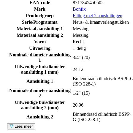
EAN code
8717845450502
Merk
Bonfix
Productgroep
Fitting met 2 aansluitingen
Serie/Programma
Neus- & kraanverlengstukken
Materiaal aansluiting 1
Messing
Materiaal aansluiting 2
Messing
Vorm
Recht
Uitvoering
1-delig
Nominale diameter aansluiting
3/4" (20)
1
Uitwendige buisdiameter
24.12
aansluiting 1 (mm)
Buitendraad cilindrisch BSPP-
Aansluiting 1
(ISO 228-1)
Nominale diameter aansluiting
1/2" (15)
2
Uitwendige buisdiameter
20.96
aansluiting 2 (mm)
Binnendraad cilindrisch BSPP-
Aansluiting 2
G (ISO 228-1)
Lees meer