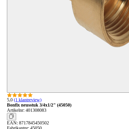
5,0
(1 klantreview)
Bonfix neusstuk 3/4x1/2" (45050)
Artikelnr:
401308083
EAN:
8717845450502
Fabrikantnr:
45050