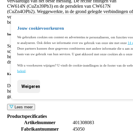
vervaardigd van het beste messing. De rechte fittingen van
CW614N (CuZn39Pb3) en de persdelen van CW617N
(CuZn4OPb2). Weggewerkte, in de grond gelegde verbindingen of
verbindingen welke zich in een voor messing agressief milieu
bevinden, dienen afdoende te worden beschermd.
Jouw cookievoorkeuren
Installatievoorschriften
We gebruiken cookies om content en advertenties te personaliseren, om functies voo
te analyseren. Ook delen we informatie over uw gebruik van onze site met onze
14 
Schroefdraad eerst ontdoen van verontreinigingen. De
Deze partners kunnen deze gegevens combineren met andere informatie die u aan ze
schroefdraden vervolgens (met de draad mee) omwikkelen met
basis van uw gebruik van hun services. U gaat akkoord met onze cookies als u onze 
hennep, kit of teflon PTFE afdichtingstape. Schroefdraden in elkaa
draaien. Hennep is alleen toepasbaar voor CV-installaties.
Wilt u voorkeuren wijzigen? U vindt de cookie-instellingen in de footer van de webs
beleid
.
Kwaliteitskeurmerk
De BONFIX draadfittingen, neusstukken en kraanverlengstukken
Weigeren
hebben géén kwaliteitskeurmerk. De kraanverlengstukken worden
geproduceerd conform DIN 3523.
Lees meer
Productspecificaties
Artikelnummer
401308083
Fabrikantnummer
45050