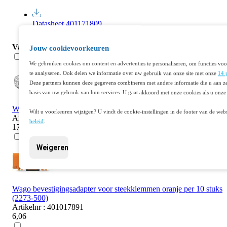
Datasheet 401171809
Vaak samen gekocht
Jouw cookievoorkeuren
We gebruiken cookies om content en advertenties te personaliseren, om functies voo
te analyseren. Ook delen we informatie over uw gebruik van onze site met onze
14 
Deze partners kunnen deze gegevens combineren met andere informatie die u aan ze
basis van uw gebruik van hun services. U gaat akkoord met onze cookies als u onze 
Wago steekklem 3-voudig 4mm2 per 50 stuks (221-413)
Wilt u voorkeuren wijzigen? U vindt de cookie-instellingen in de footer van de webs
Artikelnr : 401044030
beleid
.
17,35
Weigeren
Wago bevestigingsadapter voor steekklemmen oranje per 10 stuks
(2273-500)
Artikelnr : 401017891
6,06