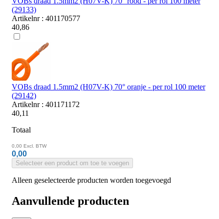
VOBs draad 1.5mm2 (H07V-K) 70° rood - per rol 100 meter
(29133)
Artikelnr : 401170577
40,86
VOBs draad 1.5mm2 (H07V-K) 70° oranje - per rol 100 meter
(29142)
Artikelnr : 401171172
40,11
Totaal
0,00
Excl. BTW
0,00
Selecteer een product om toe te voegen
Alleen geselecteerde producten worden toegevoegd
Aanvullende producten