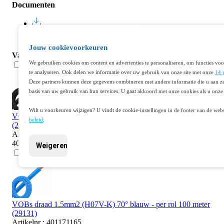
Documenten
Datasheet 401170535
Jouw cookievoorkeuren
Vaak samen gekocht
We gebruiken cookies om content en advertenties te personaliseren, om functies voo
te analyseren. Ook delen we informatie over uw gebruik van onze site met onze
14 
Deze partners kunnen deze gegevens combineren met andere informatie die u aan ze
basis van uw gebruik van hun services. U gaat akkoord met onze cookies als u onze 
Wilt u voorkeuren wijzigen? U vindt de cookie-instellingen in de footer van de webs
VOBs draad 1.5mm2 (H07V-K) 70° zwart - per rol 100 meter
beleid
.
(29129)
Artikelnr : 401170503
40,86
Weigeren
VOBs draad 1.5mm2 (H07V-K) 70° blauw - per rol 100 meter
(29131)
Artikelnr : 401171165