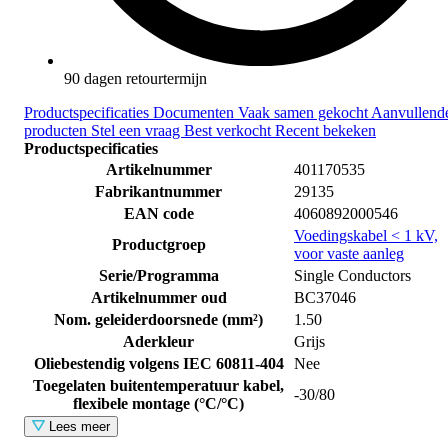
90 dagen retourtermijn
Productspecificaties
Documenten
Vaak samen gekocht
Aanvullend
producten
Stel een vraag
Best verkocht
Recent bekeken
Productspecificaties
Artikelnummer
401170535
Fabrikantnummer
29135
EAN code
4060892000546
Voedingskabel < 1 kV,
Productgroep
voor vaste aanleg
Serie/Programma
Single Conductors
Artikelnummer oud
BC37046
Nom. geleiderdoorsnede (mm²)
1.50
Aderkleur
Grijs
Oliebestendig volgens IEC 60811-404
Nee
Toegelaten buitentemperatuur kabel,
-30/80
flexibele montage (°C/°C)
Lees meer