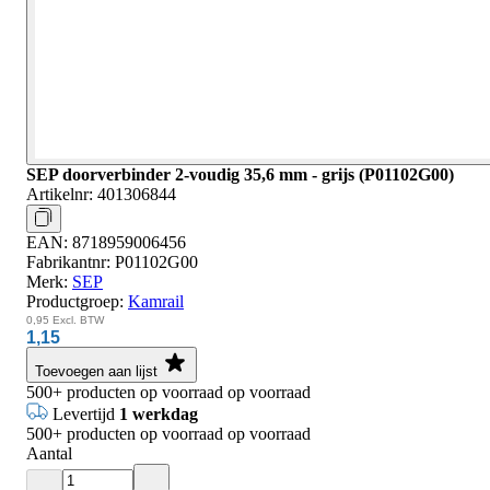
SEP doorverbinder 2-voudig 35,6 mm - grijs (P01102G00)
Artikelnr:
401306844
EAN:
8718959006456
Fabrikantnr:
P01102G00
Merk:
SEP
Productgroep:
Kamrail
0,95
Excl. BTW
1,15
Toevoegen aan lijst
500+
producten op voorraad
op voorraad
Levertijd
1 werkdag
500+
producten op voorraad
op voorraad
Aantal