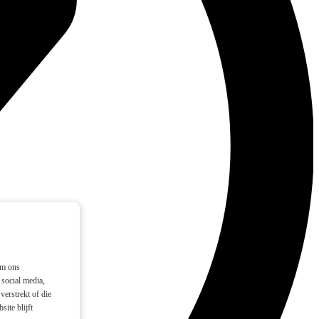
om ons
social media,
verstrekt of die
ite blijft