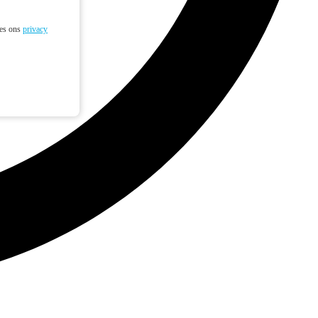
ees ons
privacy