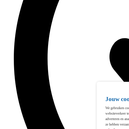
Jouw co
We gebruiken cook
websiteverkeer t
adverteren en ana
ze hebben verzam