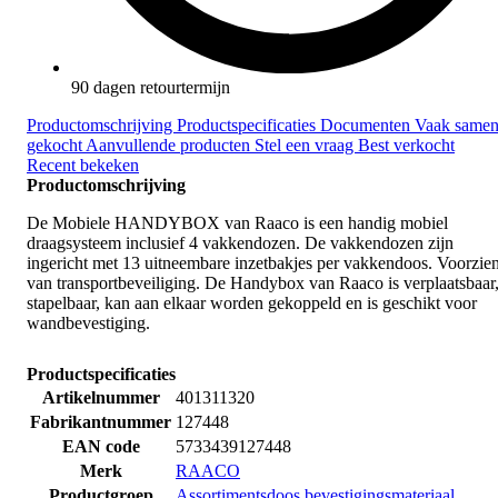
90 dagen retourtermijn
Productomschrijving
Productspecificaties
Documenten
Vaak same
gekocht
Aanvullende producten
Stel een vraag
Best verkocht
Recent bekeken
Productomschrijving
De Mobiele HANDYBOX van Raaco is een handig mobiel
draagsysteem inclusief 4 vakkendozen. De vakkendozen zijn
ingericht met 13 uitneembare inzetbakjes per vakkendoos. Voorzie
van transportbeveiliging. De Handybox van Raaco is verplaatsbaar
stapelbaar, kan aan elkaar worden gekoppeld en is geschikt voor
wandbevestiging.
Productspecificaties
Artikelnummer
401311320
Fabrikantnummer
127448
EAN code
5733439127448
Merk
RAACO
Productgroep
Assortimentsdoos bevestigingsmateriaal