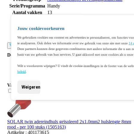
Serie/Programma
Handy
Aantal vakken
13
Lengte (mm)
265
Breedte (mm)
376
Jouw cookievoorkeuren
Hoogte (mm)
310
We gebruiken cookies om content en advertenties te personaliseren, om functies voo
Met handvat
Ja
te analyseren. Ook delen we informatie over uw gebruik van onze site met onze
14 
Lees meer
Deze partners kunnen deze gegevens combineren met andere informatie die u aan ze
Documenten
basis van uw gebruik van hun services. U gaat akkoord met onze cookies als u onze 
Wilt u voorkeuren wijzigen? U vindt de cookie-instellingen in de footer van de webs
Datasheet 401311320
beleid
.
Vaak samen gekocht
Weigeren
SOLAR twin adereindhuls geïsoleerd 2x1.0mm2 hulslengte 8mm
rood - per 100 stuks (1505163)
Artikelnr : 401173615